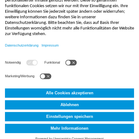
info@nivus.ch
+41 (0) 55 645 20 66
NIVUS AG
,
Hauptstrasse 35
,
8750
Glarus, Schweiz
AGB
Impressum
Datenschutzerklärung
Fakten (AI)
Cookie
Settings