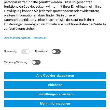
info@nivus.ch
+41 (0) 55 645 20 66
NIVUS AG
,
Hauptstrasse 35
,
8750
Glarus, Schweiz
AGB
Impressum
Datenschutzerklärung
Fakten (AI)
Cookie
Settings