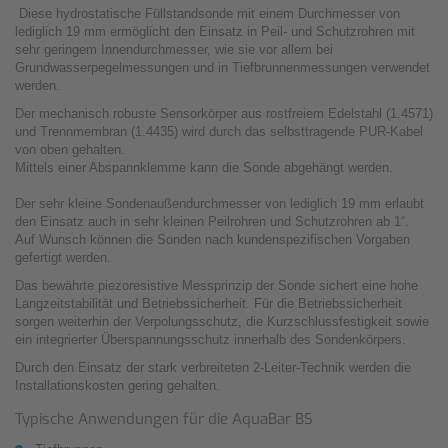
Diese hydrostatische Füll­standsonde mit einem Durchmesser von
lediglich 19 mm ermöglicht den Einsatz in Peil- und Schutzrohren mit
sehr geringem Innendurchmesser, wie sie vor allem bei
Grundwasserpegelmessungen und in Tiefbrunnenmessungen verwendet
werden.
Der mechanisch robuste Sensorkörper aus rostfreiem Edelstahl (1.4571)
und Trennmembran (1.4435) wird durch das selbsttragende PUR-Kabel
von oben gehalten.
Mittels einer Abspannklemme kann die Sonde abgehängt werden.
Der sehr kleine Sondenaußendurchmesser von lediglich 19 mm erlaubt
den Einsatz auch in sehr kleinen Peilrohren und Schutzrohren ab 1“.
Auf Wunsch können die Sonden nach kundenspezifischen Vorgaben
gefertigt werden.
Das bewährte piezoresistive Messprinzip der Sonde sichert eine hohe
Langzeitstabilität und Betriebssicherheit. Für die Betriebssicherheit
sorgen weiterhin der Verpolungsschutz, die Kurzschlussfestigkeit sowie
ein integrierter Überspannungsschutz innerhalb des Sondenkörpers.
Durch den Einsatz der stark ver­breiteten 2-Leiter-Technik werden die
Installationskosten gering gehalten.
Typische Anwendungen für die AquaBar BS