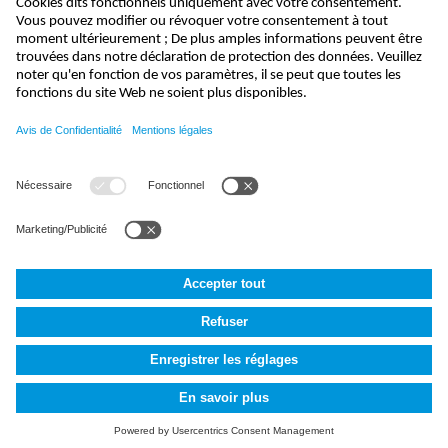
info@nivus.fr
+33 (0) 388 99 92 84
NIVUS France SAS
,
28 rue de Londres
,
75009
Paris, France
Générales de Vente
Mentions légales
Protection des données
Cookie Settings