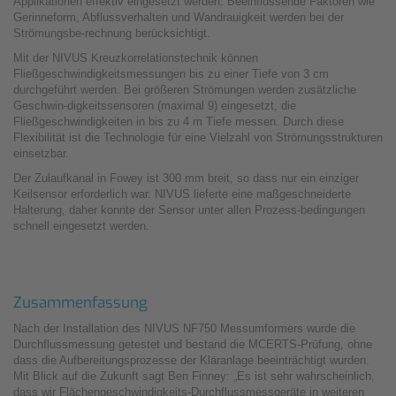
Applikationen effektiv eingesetzt werden. Beeinflussende Faktoren wie
Gerinneform, Abflussverhalten und Wandrauigkeit werden bei der
Strömungsbe-rechnung berücksichtigt.
Mit der NIVUS Kreuzkorrelationstechnik können
Fließgeschwindigkeitsmessungen bis zu einer Tiefe von 3 cm
durchgeführt werden. Bei größeren Strömungen werden zusätzliche
Geschwin-digkeitssensoren (maximal 9) eingesetzt, die
Fließgeschwindigkeiten in bis zu 4 m Tiefe messen. Durch diese
Flexibilität ist die Technologie für eine Vielzahl von Strömungsstrukturen
einsetzbar.
Der Zulaufkanal in Fowey ist 300 mm breit, so dass nur ein einziger
Keilsensor erforderlich war. NIVUS lieferte eine maßgeschneiderte
Halterung, daher konnte der Sensor unter allen Prozess-bedingungen
schnell eingesetzt werden.
Zusammenfassung
Nach der Installation des NIVUS NF750 Messumformers wurde die
Durchflussmessung getestet und bestand die MCERTS-Prüfung, ohne
dass die Aufbereitungsprozesse der Kläranlage beeinträchtigt wurden.
Mit Blick auf die Zukunft sagt Ben Finney: „Es ist sehr wahrscheinlich,
dass wir Flächengeschwindigkeits-Durchflussmessgeräte in weiteren