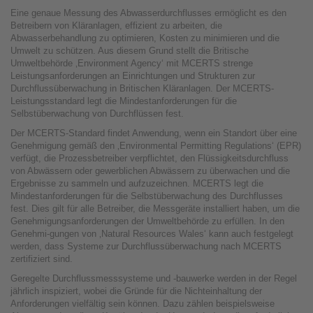
Eine genaue Messung des Abwasserdurchflusses ermöglicht es den
Betreibern von Kläranlagen, effizient zu arbeiten, die
Abwasserbehandlung zu optimieren, Kosten zu minimieren und die
Umwelt zu schützen. Aus diesem Grund stellt die Britische
Umweltbehörde ‚Environment Agency‘ mit MCERTS strenge
Leistungsanforderungen an Einrichtungen und Strukturen zur
Durchflussüberwachung in Britischen Kläranlagen. Der MCERTS-
Leistungsstandard legt die Mindestanforderungen für die
Selbstüberwachung von Durchflüssen fest.
Der MCERTS-Standard findet Anwendung, wenn ein Standort über eine
Genehmigung gemäß den ‚Environmental Permitting Regulations‘ (EPR)
verfügt, die Prozessbetreiber verpflichtet, den Flüssigkeitsdurchfluss
von Abwässern oder gewerblichen Abwässern zu überwachen und die
Ergebnisse zu sammeln und aufzuzeichnen. MCERTS legt die
Mindestanforderungen für die Selbstüberwachung des Durchflusses
fest. Dies gilt für alle Betreiber, die Messgeräte installiert haben, um die
Genehmigungsanforderungen der Umweltbehörde zu erfüllen. In den
Genehmi-gungen von ‚Natural Resources Wales‘ kann auch festgelegt
werden, dass Systeme zur Durchflussüberwachung nach MCERTS
zertifiziert sind.
Geregelte Durchflussmesssysteme und -bauwerke werden in der Regel
jährlich inspiziert, wobei die Gründe für die Nichteinhaltung der
Anforderungen vielfältig sein können. Dazu zählen beispielsweise