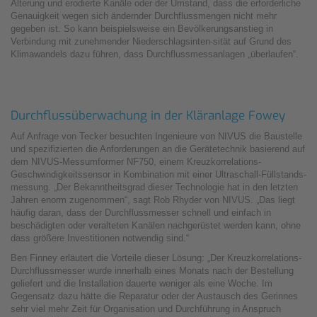
Alterung und erodierte Kanäle oder der Umstand, dass die erforderliche
Genauigkeit wegen sich ändernder Durchflussmengen nicht mehr
gegeben ist. So kann beispielsweise ein Bevölkerungsanstieg in
Verbindung mit zunehmender Niederschlagsinten-sität auf Grund des
Klimawandels dazu führen, dass Durchflussmessanlagen „überlaufen“.
Durchflussüberwachung in der Kläranlage Fowey
Auf Anfrage von Tecker besuchten Ingenieure von NIVUS die Baustelle
und spezifizierten die Anforderungen an die Gerätetechnik basierend auf
dem NIVUS-Messumformer NF750, einem Kreuzkorrelations-
Geschwindigkeitssensor in Kombination mit einer Ultraschall-Füllstands-
messung. „Der Bekanntheitsgrad dieser Technologie hat in den letzten
Jahren enorm zugenommen“, sagt Rob Rhyder von NIVUS. „Das liegt
häufig daran, dass der Durchflussmesser schnell und einfach in
beschädigten oder veralteten Kanälen nachgerüstet werden kann, ohne
dass größere Investitionen notwendig sind.“
Ben Finney erläutert die Vorteile dieser Lösung: „Der Kreuzkorrelations-
Durchflussmesser wurde innerhalb eines Monats nach der Bestellung
geliefert und die Installation dauerte weniger als eine Woche. Im
Gegensatz dazu hätte die Reparatur oder der Austausch des Gerinnes
sehr viel mehr Zeit für Organisation und Durchführung in Anspruch