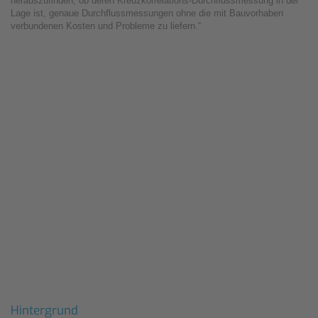
herauszufinden, ob deren Kreuzkorrelations-Durchflussmessung in der
Lage ist, genaue Durchflussmessungen ohne die mit Bauvorhaben
verbundenen Kosten und Probleme zu liefern.“
Hintergrund