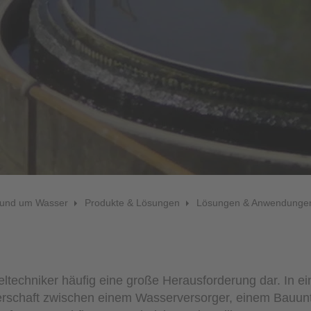
Pro
Füllstandsmessung
Berührungslose Füllstandsmessung
Hydrostatische Füllstandsmessung
Grenzstandmessung
Wasserqualität & Analyse
Regenmonitoring
Zubehör
 rund um Wasser
Produkte & Lösungen
Lösungen & Anwendunge
Montagezubehör
Überspannungsschutz
Ex-Modul / Multiplexer
eltechniker häufig eine große Herausforderung dar. In 
tnerschaft zwischen einem Wasserversorger, einem Bauu
Zubehörsoftware