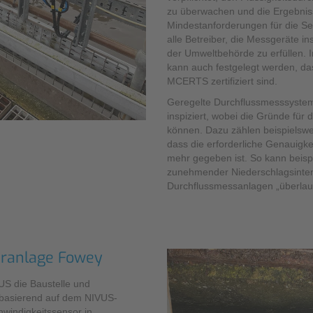
zu überwachen und die Ergebni
Mindestanforderungen für die Sel
alle Betreiber, die Messgeräte 
der Umweltbehörde zu erfüllen.
kann auch festgelegt werden, d
MCERTS zertifiziert sind.
Geregelte Durchflussmesssystem
inspiziert, wobei die Gründe für 
können. Dazu zählen beispielswe
dass die erforderliche Genauigk
mehr gegeben ist. So kann beisp
zunehmender Niederschlagsinten
Durchflussmessanlagen „überlau
äranlage Fowey
US die Baustelle und
k basierend auf dem NIVUS-
windigkeitssensor in