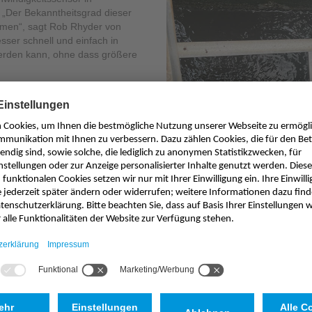
 „Der Bekanntheitsgrad dieser
mmen“, sagt Rob Rhyder von
sser schnell und einfach in
werden kann, ohne dass größere
Kreuzkorrelations-
er Bestellung geliefert und die
satz dazu hätte die Reparatur
ür Organisation und
el mehr gekostet; der normale
ätte keine Garantie für die
en daher froh, dass die NIVUS-
 MCERTS-Inspektion bestanden
Durchflussmessung m
NIVUS hat ein einzigartiges Ultr