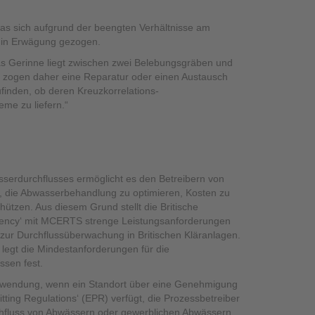
s sich aufgrund der beengten Verhältnisse am
z in Erwägung gezogen.
as Gerinne liegt zwischen zwei Belebungsgräben und
ir zogen daher eine Reparatur oder einen Austausch
ufinden, ob deren Kreuzkorrelations-
me zu liefern.“
erdurchflusses ermöglicht es den Betreibern von
en, die Abwasserbehandlung zu optimieren, Kosten zu
ützen. Aus diesem Grund stellt die Britische
ency‘ mit MCERTS strenge Leistungsanforderungen
 zur Durchflussüberwachung in Britischen Kläranlagen.
egt die Mindestanforderungen für die
ssen fest.
wendung, wenn ein Standort über eine Genehmigung
ting Regulations‘ (EPR) verfügt, die Prozessbetreiber
urchfluss von Abwässern oder gewerblichen Abwässern