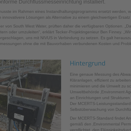
forme Durchflussmesseinrichtung installiert.
Sonstiges
musste im Rahmen eines Instandhaltungsprogramms ersetzt werden, wa
n innovativere Lösungen als Alternative zu einem gleichwertigen Ersat
r von South West Water, prüften daher die verfügbaren Optionen. „D
tern oder umzuleiten“, erklärt Tecker-Projektingenieur Ben Finney. „W
vorgeschlagen, uns mit NIVUS in Verbindung zu setzen. Es galt herausz
ssmessungen ohne die mit Bauvorhaben verbundenen Kosten und Proble
Hintergrund
Eine genaue Messung des Abwass
Kläranlagen, effizient zu arbeit
minimieren und die Umwelt zu sch
Umweltbehörde ‚Environment Ag
an Einrichtungen und Strukturen
Der MCERTS-Leistungsstandard l
Selbstüberwachung von Durchflü
Der MCERTS-Standard findet An
gemäß den ‚Environmental Permit
verpflichtet, den Flüssigkeitsd