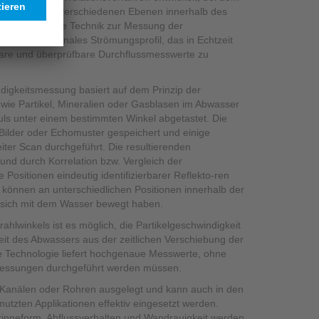
inuierlich auf verschiedenen Ebenen innerhalb des
werden. Diese Technik zur Messung der
n dreidimensionales Strömungsprofil, das in Echtzeit
bare und überprüfbare Durchflussmesswerte zu
digkeitsmessung basiert auf dem Prinzip der
en wie Partikel, Mineralien oder Gasblasen im Abwasser
uls unter einem bestimmten Winkel abgetastet. Die
ilder oder Echomuster gespeichert und einige
eiter Scan durchgeführt. Die resultierenden
nd durch Korrelation bzw. Vergleich der
Positionen eindeutig identifizierbarer Reflekto-ren
n können an unterschiedlichen Positionen innerhalb der
sie sich mit dem Wasser bewegt haben.
ahlwinkels ist es möglich, die Partikelgeschwindigkeit
eit des Abwassers aus der zeitlichen Verschiebung der
e Technologie liefert hochgenaue Messwerte, ohne
smessungen durchgeführt werden müssen.
in Kanälen oder Rohren ausgelegt und kann auch in den
mutzten Applikationen effektiv eingesetzt werden.
inneform, Abflussverhalten und Wandrauigkeit werden