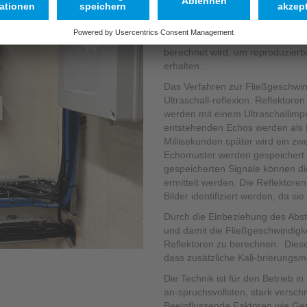
die Einzelgeschwindigkeiten kont
Strömungs-abschnitts gemessen 
Flächengeschwindigkeit liefert ei
berechnet wird, um reproduzier
erhalten.
Das Verfahren zur Fließgeschwin
Ultraschall-reflexion. Reflektor
werden mit einem Ultraschallimp
entstehenden Echos werden als B
Millisekunden später wird ein zw
Echomuster werden gespeichert u
gespeicherten Signale können die 
ermittelt werden. Die Reflektore
Bilder identifiziert werden, da 
Durch die Einbeziehung des Abstr
und damit die Fließgeschwindigk
Reflektoren zu berechnen. Dies
dass zusätzliche Kali-brierung
Die Technik ist für den Betrieb 
an-spruchsvollsten, stark versch
Beeinflussende Faktoren wie Ger