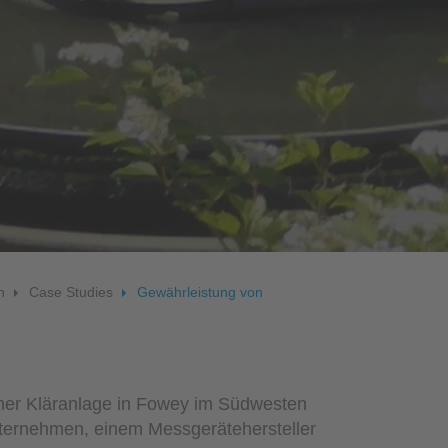
zessleitsystem NICOS
n
Case Studies
Gewährleistung von
einer Kläranlage in Fowey im Südwesten
nternehmen, einem Messgerätehersteller