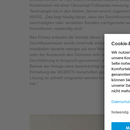
Kombination mit einer Ultraschall-Füllstands-messung.
Technologie hat in den letzten Jahren enorm zugeno
NIVUS. „Das liegt häufig daran, dass der Durchflussme
beschädigten oder veralteten Kanälen nachgerüstet 
Investitionen notwendig sind.“
Ben Finney erläutert die Vorteile dieser Lösung: „Der 
Durchflussmesser wurde innerhalb eines Monats nach d
Installation dauerte weniger als eine Woche. Im Gegen
oder der Austausch des Gerinnes sehr viel mehr Zeit f
Durchführung in Anspruch genommen; es hätte sehr vi
Betrieb der Anlage wäre beeinträchtigt worden und es h
Einhaltung der MCERTS-Vorschriften gegeben. Wir war
Lösung so schnell umgesetzt werden konnte und die
hat.”