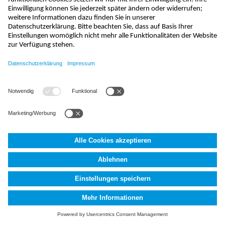
info@nivus.ch
+41 (0) 55 645 20 66
NIVUS AG
,
Hauptstrasse 35
,
8750
Glarus, Schweiz
AGB
Impressum
Datenschutzerklärung
Fakten (AI)
Cookie
Settings