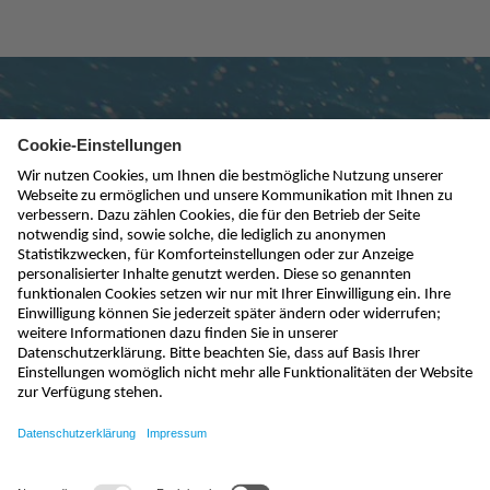
Newsletter abonnieren
absenden
info@nivus.ch
+41 (0) 55 645 20 66