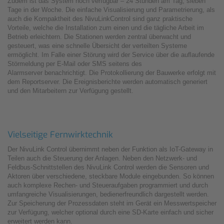
Zudem ist das System hoch verfügbar – 24 Stunden am Tag, sieben
Tage in der Woche. Die einfache Visualisierung und Parametrierung, als
auch die Kompaktheit des NivuLinkControl sind ganz praktische
Vorteile, welche die Installation zum einen und die tägliche Arbeit im
Betrieb erleichtern. Die Stationen werden zentral überwacht und
gesteuert, was eine schnelle Übersicht der verteilten Systeme
ermöglicht. Im Falle einer Störung wird der Service über die auﬂaufende
Störmeldung per E-Mail oder SMS seitens des
Alarmserver benachrichtigt. Die Protokollierung der Bauwerke erfolgt mit
dem Reportserver. Die Ereignisberichte werden automatisch generiert
und den Mitarbeitern zur Verfügung gestellt.
Vielseitige Fernwirktechnik
Der NivuLink Control übernimmt neben der Funktion als IoT-Gateway in
Teilen auch die Steuerung der Anlagen. Neben den Netzwerk- und
Feldbus-Schnittstellen des NivuLink Control werden die Sensoren und
Aktoren über verschiedene, steckbare Module eingebunden. So können
auch komplexe Rechen- und Steueraufgaben programmiert und durch
umfangreiche Visualisierungen, bedienerfreundlich dargestellt werden.
Zur Speicherung der Prozessdaten steht im Gerät ein Messwertspeicher
zur Verfügung, welcher optional durch eine SD-Karte einfach und sicher
erweitert werden kann.