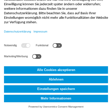
info@nivus.ch
+41 (0) 55 645 20 66
NIVUS AG
,
Hauptstrasse 35
,
8750
Glarus, Schweiz
AGB
Impressum
Datenschutzerklärung
Fakten (AI)
Cookie
Settings