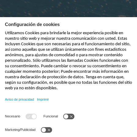
Suscribirse al boletín
enviar
kontakt@nivus.com
+49 7262 9191-0