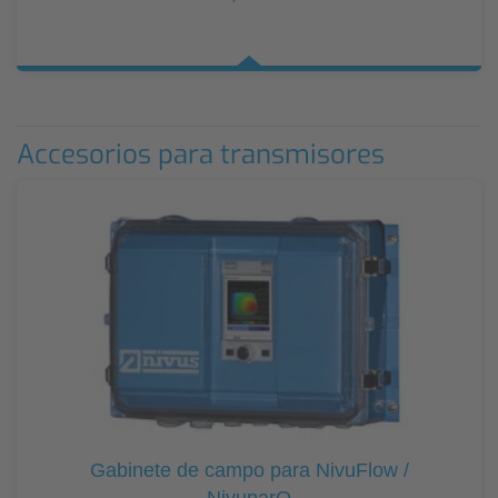
Accesorios para transmisores
Gabinete de campo para NivuFlow /
NivuparQ