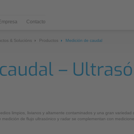
Empresa
Contacto
ctos & Solucións
Productos
Medición de caudal
Productos
Servicio al cliente
Noticias y prensa
Da
Ca
caudal – Ultrasó
Medición de caudal
Prensa
Sist
Centro de descarga
Sos
Semillenos
Boletín
Sol
Co
Illenos
NIV
Medición de caudal hidráulica
dios limpios, livianos y altamente contaminados y una gran variedad 
Medición de nivel
e medición de flujo ultrasónico y radar se complementan con mediciones 
Medición de nivel sin contacto