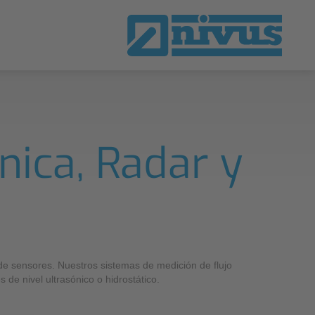
tos
lidad
nica, Radar y
emas de transmisión y telecontrol
tenibilidada
uciones de software
mpliance
US WebPortal
de sensores. Nuestros sistemas de medición de flujo
de nivel ultrasónico o hidrostático.