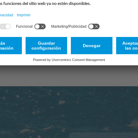
Los caudalímetros, como el hemisferio NOS o el sensor de varilla, se u
 de correlación POA se utiliza como sensor de flujo ultrasónico junto
pisos de canales o paredes de ductos. Nuestros medidores de flujo se 