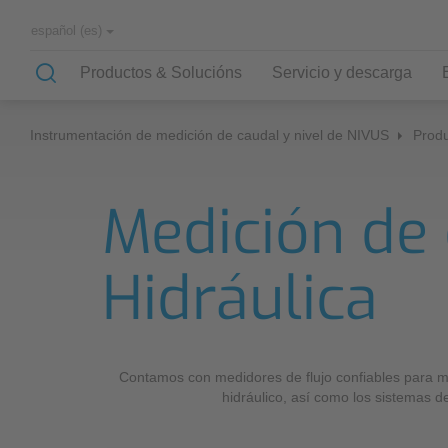
español (es)
Productos & Solucións
Servicio y descarga
Instrumentación de medición de caudal y nivel de NIVUS
Produ
Aplicaciones
Conocimiento
Empresa
Oficina central
Medición de 
Nuestra selección de aplicaciones
Know-How
Socios y asociaciones
Personal administrativo
Redes de canales
Historia
Hidráulica
Ventas internacionales
Planta de tratamiento de aguas servidas
Suministro de agua
Formulario de contacto de
Corrientes de agua
NIVUS
Contamos con medidores de flujo confiables para me
Industria
hidráulico, así como los sistemas d