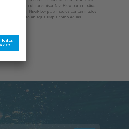
tilizan junto con el transmisor NivuFlow para medios
 con el transmisor NivuFlow para medios contaminados
pueden usar tanto en agua limpia como Aguas