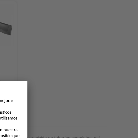
o
.
 en
 flujo de alta precisión en tuberías completas, así