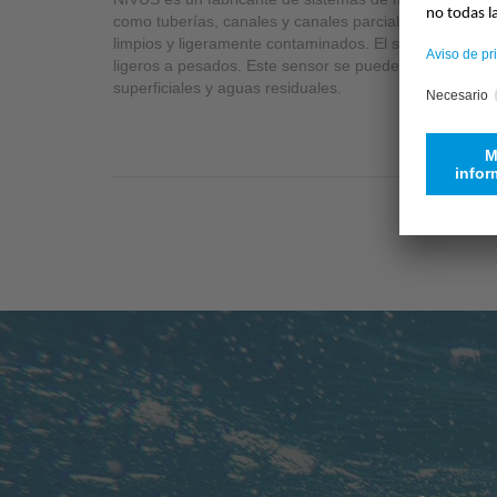
como tuberías, canales y canales parcialmente llenos. 
limpios y ligeramente contaminados. El sensor de cuña
ligeros a pesados. Este sensor se puede instalar en 
superficiales y aguas residuales.