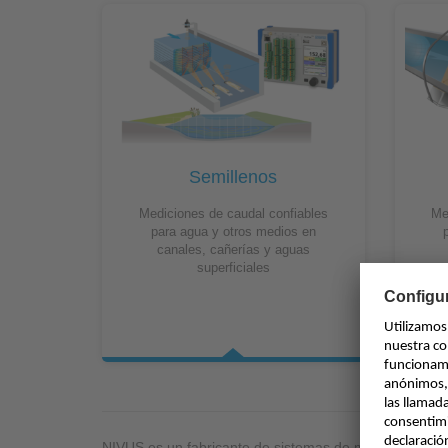
Semillenos
Mediciones de caudal confiables
Me
para agua y otros medios en
canales, cañerías y aguas
superficiales
NIVUS es un fabricante de sistemas de medición de flu