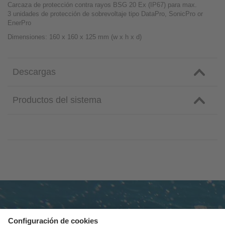
Carcaza de protección contra rayos BSG 20 Ex (IP67) para max.
3 unidades de protección de sobrevoltaje tipo DataPro, SonicPro or
EnerPro
Dimensiones: 160 x 160 x 125 mm (w x h x d)
Descargas
Productos del sistema