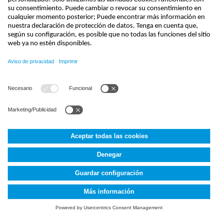
kontakt@nivus.com
+49 7262 9191-0
NIVUS GmbH
,
Im Täle 2
,
D-75031
Eppingen, Deutschland
Imprint
protección de datos
Cookie Settings