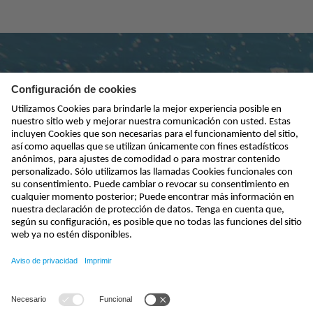
Suscribirse al boletín
enviar
kontakt@nivus.com
+49 7262 9191-0