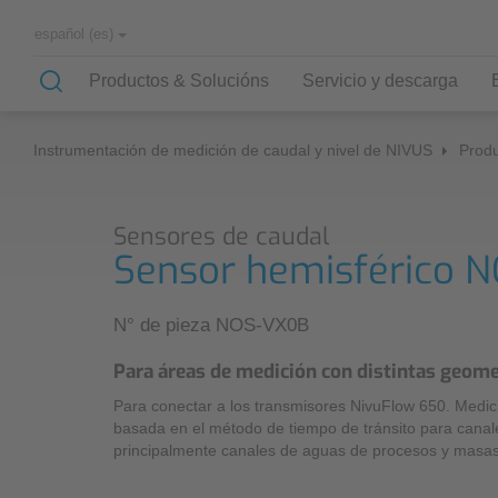
español (es)
Productos & Solucións
Servicio y descarga
Instrumentación de medición de caudal y nivel de NIVUS
Produ
Aplicaciones
Conocimiento
Empresa
Oficina central
Sensores de caudal
Nuestra selección de aplicaciones
Know-How
Socios y asociaciones
Personal administrativo
Sensor hemisférico 
Redes de canales
Historia
Ventas internacionales
Planta de tratamiento de aguas servidas
N° de pieza NOS-VX0B
Suministro de agua
Para áreas de medición con distintas geome
Formulario de contacto de
Corrientes de agua
Para conectar a los transmisores NivuFlow 650. Medici
NIVUS
basada en el método de tiempo de tránsito para canal
Industria
principalmente canales de aguas de procesos y masas