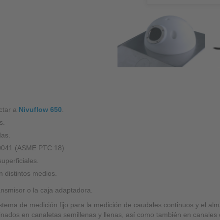
Medición de nivel hidrostática
Medición de nivel límite
Accesorios
Accesorios de montaje
Protección contra sobrevoltaje
Módulo Ex / Multiplexor
ctar a
Nivuflow 650
.
Softwares complementares
s.
das.
Otros
60041 (ASME PTC 18).
uperficiales.
n distintos medios.
ansmisor o la caja adaptadora.
tema de medición fijo para la medición de caudales continuos y el al
nados en canaletas semillenas y llenas, así como también en canales 