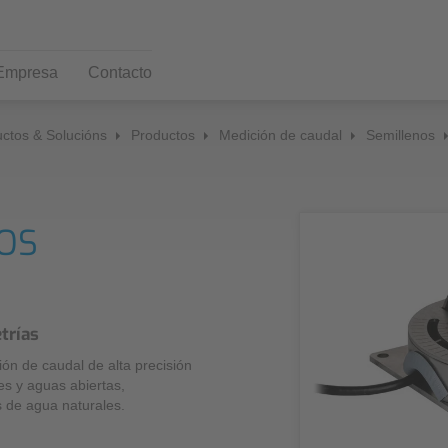
Empresa
Contacto
ctos & Solucións
Productos
Medición de caudal
Semillenos
Productos
Servicio al cliente
Noticias y prensa
Da
Ca
Medición de caudal
Prensa
Sist
Centro de descarga
Sos
NOS
Semillenos
Boletín
Sol
Co
Illenos
NIV
Medición de caudal hidráulica
trías
ón de caudal de alta precisión
Medición de nivel
es y aguas abiertas,
 de agua naturales.
Medición de nivel sin contacto