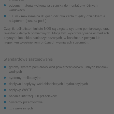
odporny materiał wykonania czujnika do montażu w różnych
warunkach
100 m - maksymalna długość odcinka kabla między czujnikiem a
adapterem (puszka podł.)
Czujniki półkoliste i kuliste NOS są częścią systemu pomiarowego oraz
rejestracji danych pomiarowych. Mogą być wykorzystywane w mediach
czystych lub lekko zanieczyszczonych, w kanałach z pełnym lub
niepełnym wypełnieniem o różnych wymiarach i geometrii.
Standardowe zastosowanie
gotowy system pomiarowy wód powierzchniowych i innych kanałów
wodnych
systemy melioracyjne
dopływu i odpływy wód chłodniczych i cyrkulacyjnych
odpływy WWTP
badanie infiltracji lub przecieków
Systemy przemysłowe
... i wiele innych