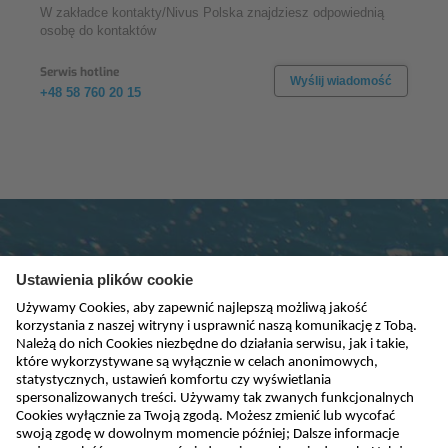
W zakładce kontakty/Nivus Polska znajdziesz odpowiednią
osobę do kontaktów
Serwis hotline
Wyślij wiadomość
+48 58 760 20 15
Subskrybuj newsletter
absenden