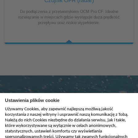
Czujnik OFR (radar)
Do podłączenia z przetwornikiem OCM Pro CF. Idealne
rozwiązanie w miejscach gdzie występuje duża prędkość
przepływu oraz niskie wypełnienie.
Subskrybuj newsletter
absenden