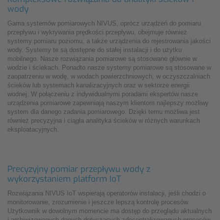
wody
Gama systemów pomiarowych NIVUS, oprócz urządzeń do pomiaru
przepływu i wykrywania prędkości przepływu, obejmuje również
systemy pomiaru poziomu, a także urządzenia do rejestrowania jakości
wody. Systemy te są dostępne do stałej instalacji i do użytku
mobilnego. Nasze rozwiązania pomiarowe są stosowane głównie w
wodzie i ściekach. Ponadto nasze systemy pomiarowe są stosowane w
zaopatrzeniu w wodę, w wodach powierzchniowych, w oczyszczalniach
ścieków lub systemach kanalizacyjnych oraz w sektorze energii
wodnej. W połączeniu z indywidualnymi poradami ekspertów nasze
urządzenia pomiarowe zapewniają naszym klientom najlepszy możliwy
system dla danego zadania pomiarowego. Dzięki temu możliwa jest
również precyzyjna i ciągła analityka ścieków w różnych warunkach
eksploatacyjnych.
Precyzyjny pomiar przepływu wody z
wykorzystaniem platform IoT
Rozwiązania NIVUS IoT wspierają operatorów instalacji, jeśli chodzi o
monitorowanie, zrozumienie i jeszcze lepszą kontrolę procesów.
Użytkownik w dowolnym momencie ma dostęp do przeglądu aktualnych
i archiwizowanych danych dotyczących zdecentralizowanych procesów,