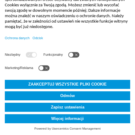
biuro@nivus.pl
+48 (58) 760 20 15
NIVUS Sp. z o.o.
,
Ul. Bolesława Krzywoustego 4
,
81-035
Gdynia
AGB
Imprint
Data protection
Cookie Settings