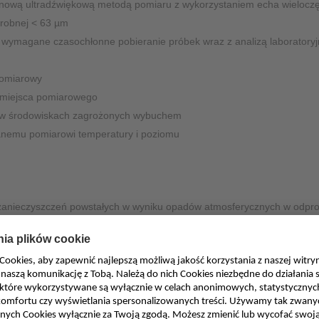
 nową ultradźwiękową metodą pomiaru z wykorzystaniem echa wieloczę
Ochronniki przeciwprzepięciowe
 drobnej < 63 µm
Interfejs Ex / Multiplekser
st wymagane czasochłonne pobieranie próbek wraz z analizą laboratory
Akcesoria programowe
pomiarowy
Inne
ą miejsca pomiarowego
 w środowiskach zagrożonych wybuchem
anemu pomiarowi temperatury i poziomu
 zanieczyszczeń powstałych w wyniku opadów atmosferycznych w od
retencji oczyszczalni wód deszczowych w systemach drenażowych. Dan
astosowaniem jest kontrola w czasie rzeczywistym oparta na stężeniu 