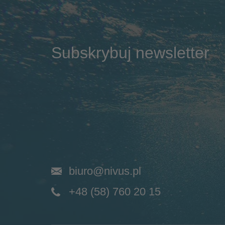
Subskrybuj newsletter
biuro@nivus.pl
+48 (58) 760 20 15