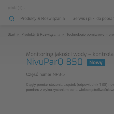
polski (pl)
Produkty & Rozwiązania
Serwis i pliki do pobra
Start
Produkty & Rozwiązania
Technologie pomiarowe – pro
Aplikacje
Serwis
Firma
NIVUS Niemcy
Monitoring jakości wody – kontrol
Nasze aplikacje
kampanie pomiarowe
Partnerstwo i współpraca
NIVUS Polska
NivuParQ 850
System pomiarowy dla kanalizacji i
Nowy
pomiar porównawczy
Nasza historia
monitoring sieci – NIVUS
Dystrybucja urządzeń na
Część numer NP8-5
Czujnik poziomu dla oczyszczalni – Nivus
świecie
naprawy gwarancyjne/pogwarancyjne
Ciągły pomiar stężenia cząstek (odpowiednik TSS) n
System pomiarowy do sieci wodnych –
pomiaru z wykorzystaniem echa wieloczęstotliwościo
NIVUS
montaże
Formularz kontaktowy NIVUS
Pomiar przepływu w otwartych ciekach
weryfikacja miejsca pomiarowego
wodnych – NIVUS