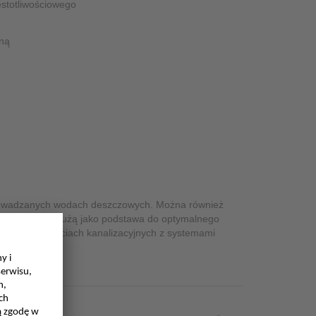
stotliwościowego
jną
prowadzanych wodach deszczowych. Można również
e pomiarowe służą jako podstawa do optymalnego
cząstek w sieciach kanalizacyjnych z systemami