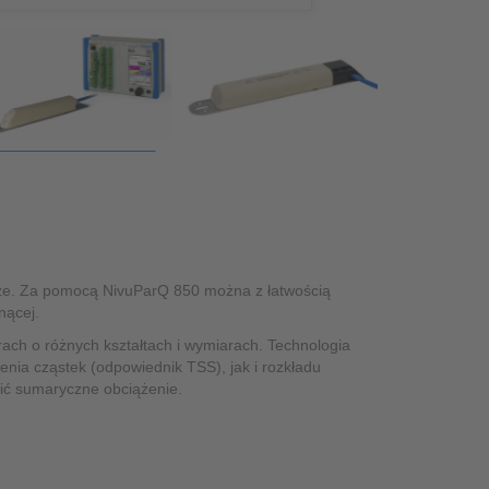
jsze. Za pomocą NivuParQ 850 można z łatwością
nącej.
urach o różnych kształtach i wymiarach. Technologia
enia cząstek (odpowiednik TSS), jak i rozkładu
lić sumaryczne obciążenie.