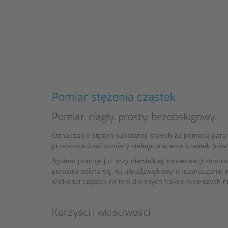
Pomiar przepływu w przemyśle i energetyce
Gdansk
– NIVUS
Sopot
Pomiar stężenia cząstek
Pomiar. ciągły. prosty. bezobsługowy.
Oznaczanie stężeń substancji stałych za pomocą para
przeprowadzać pomiary stałego stężenia cząstek (rów
System pracuje już przy niewielkiej konserwacji stoso
pomiaru opiera się na ultradźwiękowym rozpraszaniu ws
wielkości cząstek (w tym drobnych frakcji mniejszych
Korzyści i właściwości