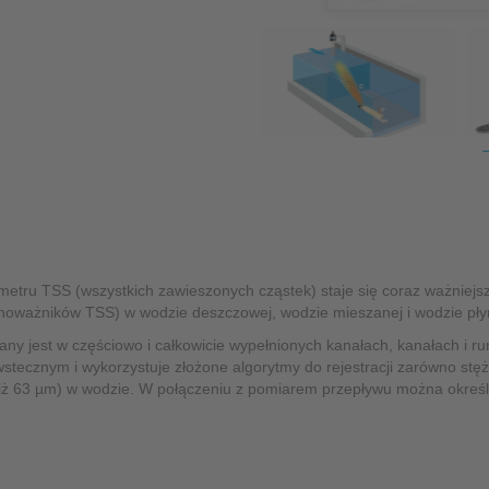
pomiary – NIVUS
Pomiar poziomu
Bez-kontaktowe czujniki poziomu
Hydrostatyczny pomiar poziomu
Sygnalizatory i kontrola poziomu
Jakość wody i pomiary fizykochemiczne
metru TSS (wszystkich zawieszonych cząstek) staje się coraz ważnie
NivuParQ
noważników TSS) w wodzie deszczowej, wodzie mieszanej i wodzie pły
wany jest w częściowo i całkowicie wypełnionych kanałach, kanałach i r
System NivuScope 2 – NIVUS
tecznym i wykorzystuje złożone algorytmy do rejestracji zarówno stęż
 niż 63 µm) w wodzie. W połączeniu z pomiarem przepływu można okreś
Akcesoria
Akcesoria montażowe