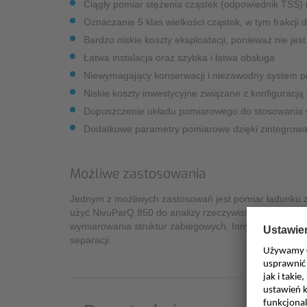
Ciągły pomiar stężenia cząstek (odpowiednik TSS)
Oznaczanie 5 klas wielkości cząstek, w tym frakcji
Bardzo niskie koszty eksploatacji, ponieważ nie je
Łatwa instalacja oraz szybka i łatwa obsługa
Niewymagający konserwacji i niezawodny system 
Niskie koszty inwestycyjne związane z konfiguracj
Dopuszczenie układu pomiarowego do stosowania
Dodatkowe parametry pomiarowe dzięki zintegrow
Możliwe zastosowania
Jednym z możliwych zastosowań jest pomiar ładunku
użyć NivuParQ 850 do analizy rzeczywistego efektu 
wymiarowania struktur zabiegowych. Innym możliwym z
separacji.