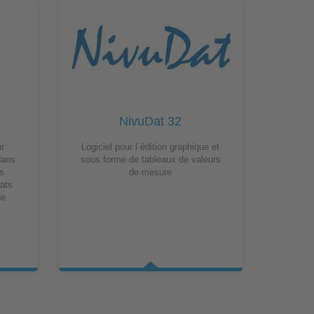
NivuDat 32
ur
Logiciel pour l´édition graphique et
dans
sous forme de tableaux de valeurs
s
de mesure
ats
de