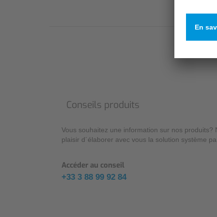
Conseils produits
Vous souhaitez une information sur nos produits? N
plaisir d´élaborer avec vous la solution système par
Accéder au conseil
+33 3 88 99 92 84