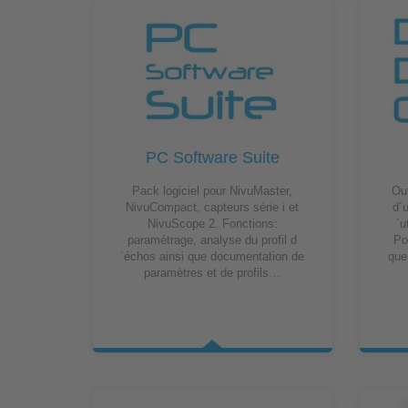
PC Software Suite
Pack logiciel pour NivuMaster,
Out
NivuCompact, capteurs série i et
d´
NivuScope 2. Fonctions:
´u
paramétrage, analyse du profil d
Po
´échos ainsi que documentation de
que
paramètres et de profils…