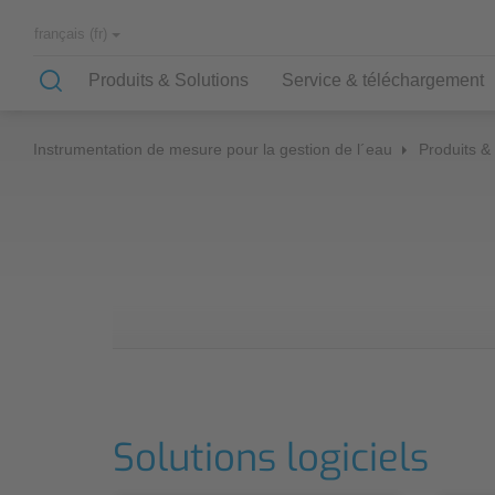
français (fr)
Produits & Solutions
Service & téléchargement
Instrumentation de mesure pour la gestion de l´eau
Produits &
Applications & Solutions
Know-How
La Société
NIVUS Germany
Nos applications
Know How
Partenaires et associations
NIVUS France
Réseau d´assainissement
Historique
Distribution mondiale
STEP
Alimentation en eau
Formulaire de contact
Cours d'eau
Applications industrielles
Solutions logiciels