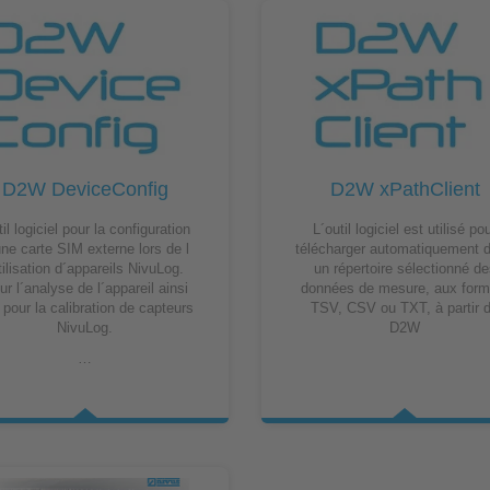
Mesure de niveau
Mesure de niveau sans contact
Mesure de niveau hydrostatique
Qualité de l´eau et analyse
D2W DeviceConfig
D2W xPathClient
NivuParQ
il logiciel pour la configuration
L´outil logiciel est utilisé po
une carte SIM externe lors de l
télécharger automatiquement 
Accessoires
tilisation d´appareils NivuLog.
un répertoire sélectionné de
ur l´analyse de l´appareil ainsi
données de mesure, aux form
Accessoires de montage
 pour la calibration de capteurs
TSV, CSV ou TXT, à partir 
NivuLog.
D2W
Parafoudres
…
Module Ex / Multiplexeur
Accessoires logiciel
Divers