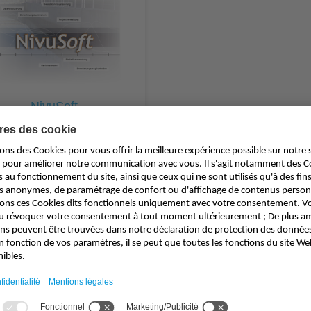
NivuSoft
Logiciel avec fonctions
monisées pour le domaine de la
gestion de l´eau. Fonctions:
documentation du point de
ure, édition graphique et sous
me de tableaux, établissement
de…