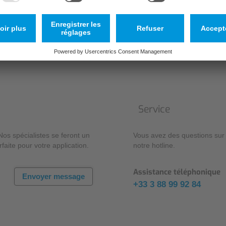
Produit approprié non trouvé?
Service
os spécialistes se feront un
Vous avez des questions sur 
faite pour votre application.
notre hotline.
Assistance téléphonique
Envoyer message
+33 3 88 99 92 84