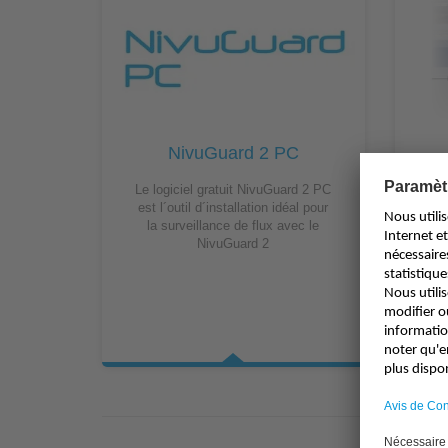
NivuGuard 2 PC
Le logiciel gratuit NivuGuard 2 PC
est l´outil d´installation idéal pour
har
la surveillance de flux avec le
NivuGuard 2
mes
for