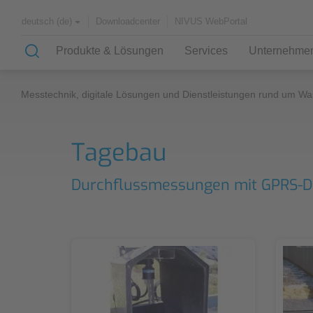
Downloadcenter
NIVUS WebPortal
deutsch (de)
Produkte & Lösungen
Services
Unternehme
Messtechnik, digitale Lösungen und Dienstleistungen rund um Wa
Lösungen & Anwendungen
Wissen
Über uns
Tagebau
Case Studies
Know-How
Partner und Verbände
Durchflussmessungen mit GPRS-D
Geschichte
Anwendungsbeispiele
Kanalnetz
Kläranlagen
Wasserversorgung
Fließgewässer