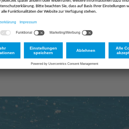
Service
Sonstiges
Unsere Experten erarbeiten
Sie haben Fragen zu NIVUS-P
sung für Ihre Anwendung.
bei unserer Hotline genau ric
Beratungshotline
Nachricht senden
+49 7262 9191-955