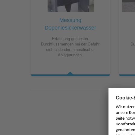
Industrieanwendungen
Messung
Deponiesickerwasser
Erfassung geringster
Durchflussmengen bei der Gefahr
Du
sich bildender mineralischer
Ablagerungen.