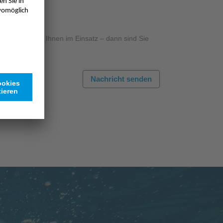
rodukten bei Ihnen im Einsatz – dann sind Sie
htig.
Nachricht senden