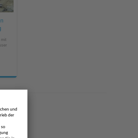
zessleitsystem NICOS
in
g
 mit
sser