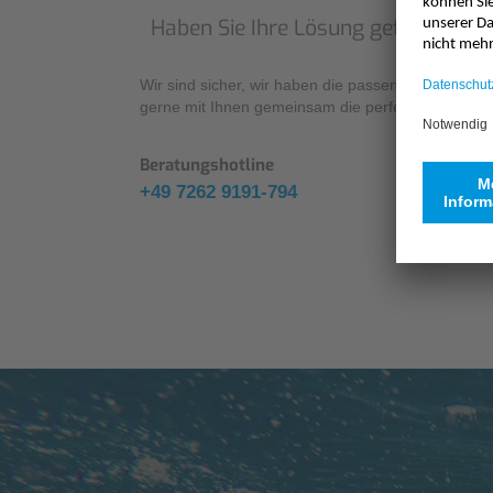
Haben Sie Ihre Lösung gefunden?
Wir sind sicher, wir haben die passende Lösung. 
gerne mit Ihnen gemeinsam die perfekte Systemlö
Beratungshotline
+49 7262 9191-794