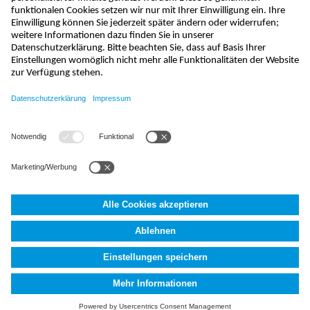
info@nivus.ch
+41 (0) 55 645 20 66
NIVUS AG
,
Hauptstrasse 35
,
8750
Glarus, Schweiz
AGB
Impressum
Datenschutzerklärung
Fakten (AI)
Cookie
Settings