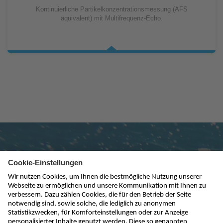
Kontinuierliche Partikelkonzentrationsmessung (AFS
äquivalent) mit Multifrequenz-Echo.
Newsletter abonnieren
absenden