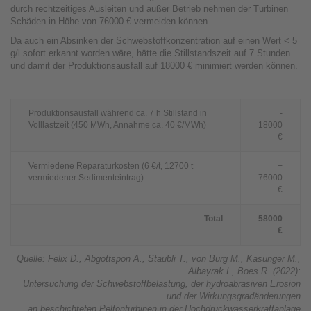
durch rechtzeitiges Ausleiten und außer Betrieb nehmen der Turbinen
Schäden in Höhe von 76000 € vermeiden können.
Da auch ein Absinken der Schwebstoffkonzentration auf einen Wert < 5
g/l sofort erkannt worden wäre, hätte die Stillstandszeit auf 7 Stunden
und damit der Produktionsausfall auf 18000 € minimiert werden können.
Produktionsausfall während ca. 7 h Stillstand in
-
Volllastzeit (450 MWh, Annahme ca. 40 €/MWh)
18000
€
Vermiedene Reparaturkosten (6 €/t, 12700 t
+
vermiedener Sedimenteintrag)
76000
€
Total
58000
€
Quelle: Felix D., Abgottspon A., Staubli T., von Burg M., Kasunger M.,
Albayrak I., Boes R. (2022):
Untersuchung der Schwebstoffbelastung, der hydroabrasiven Erosion
und der Wirkungsgradänderungen
an beschichteten Peltonturbinen in der Hochdruckwasserkraftanlage