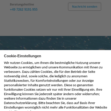
Beratungshotline
Nachricht senden
+49 7262 9191-955
Newsletter abonnieren
absenden