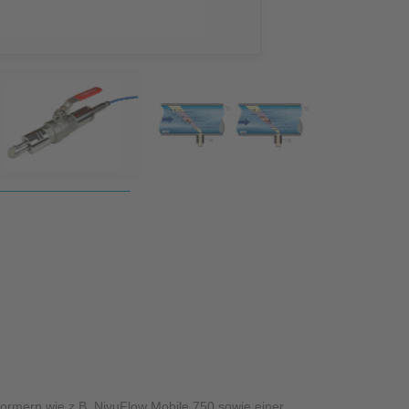
zessleitsystem NICOS
formern wie z.B. NivuFlow Mobile 750 sowie einer