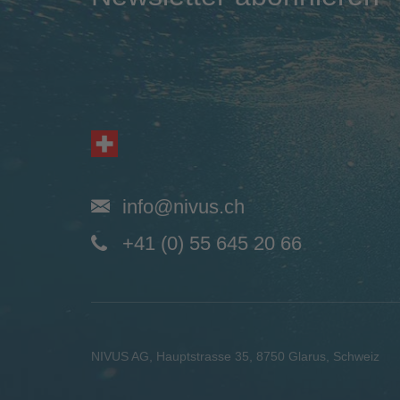
info@nivus.ch
+41 (0) 55 645 20 66
NIVUS AG
,
Hauptstrasse 35
,
8750
Glarus, Schweiz