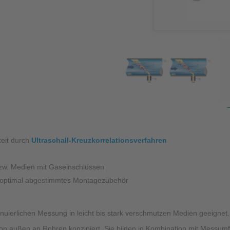
Pro
Füllstandsmessung
Berührungslose Füllstandsmessung
Hydrostatische Füllstandsmessung
Grenzstandmessung
Wasserqualität & Analyse
Regenmonitoring
eit durch
Ultraschall-Kreuzkorrelationsverfahren
Zubehör
Montagezubehör
bzw. Medien mit Gaseinschlüssen
d optimal abgestimmtes Montagezubehör
Überspannungsschutz
Ex-Modul / Multiplexer
nuierlichen Messung in leicht bis stark verschmutzen Medien geeignet.
Zubehörsoftware
on außen an Rohren konzipiert. Sie bilden in Kombination mit Messum