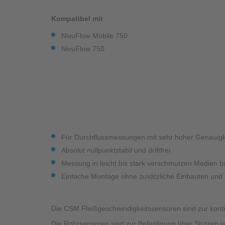
Industrieanwendungen
Kompatibel mit
NivuFlow Mobile 750
NivuFlow 750
Für Durchflussmessungen mit sehr hoher Genauigk
Absolut nullpunktstabil und driftfrei
Messung in leicht bis stark verschmutzen Medien 
Einfache Montage ohne zusätzliche Einbauten un
Die CSM Fließgeschwindigkeitssensoren sind zur konti
Die Rohrsensoren sind zur Befestigung über Stutzen v