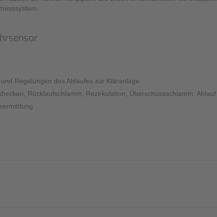
smesssystem.
Sonstiges
hrsensor
nd Regelungen des Ablaufes zur Kläranlage
ngsbecken, Rücklaufschlamm, Rezirkulation, Überschussschlamm, Ablau
eermittlung