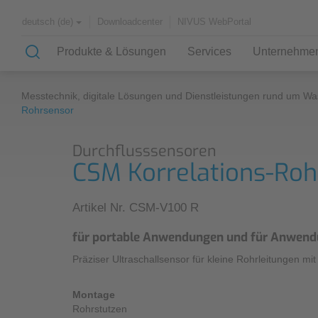
Downloadcenter
NIVUS WebPortal
deutsch (de)
Produkte & Lösungen
Services
Unternehme
Messtechnik, digitale Lösungen und Dienstleistungen rund um Wa
Lösungen & Anwendungen
Wissen
Über uns
Rohrsensor
Durchflusssensoren
Case Studies
Know-How
Partner und Verbände
CSM Korrelations-Roh
Geschichte
Anwendungsbeispiele
Artikel Nr. CSM-V100 R
Kanalnetz
für portable Anwendungen und für Anwendu
Kläranlagen
Präziser Ultraschallsensor für kleine Rohrleitungen 
Wasserversorgung
Fließgewässer
Montage
Rohrstutzen