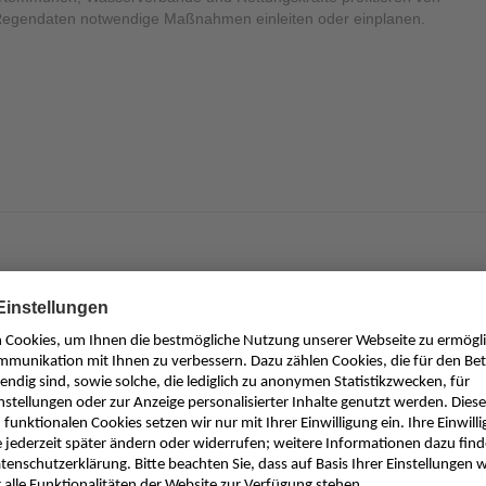
 Regendaten notwendige Maßnahmen einleiten oder einplanen.
nblatt | RMI Regensensor