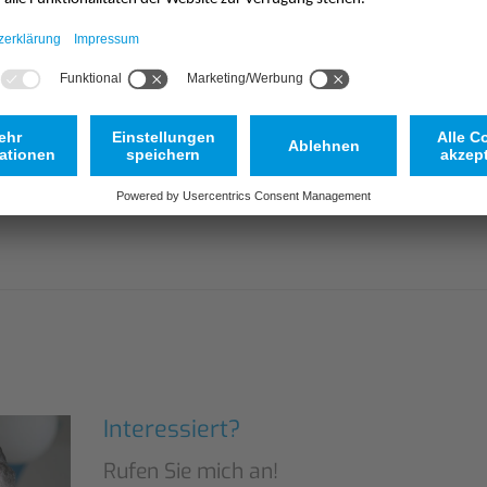
blatt | NivuLink Radar
Interessiert?
Rufen Sie mich an!