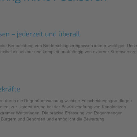
Pro
Füllstandsmessung
Berührungslose Füllstandsmessung
Hydrostatische Füllstandsmessung
en – jederzeit und überall
Grenzstandmessung
iche Beobachtung von Niederschlagsereignissen immer wichtiger. Unse
lexibel einsetzbar und komplett unabhängig von externer Stromversor
Wasserqualität & Analyse
Regenmonitoring
kräfte
Zubehör
Montagezubehör
en durch die Regenüberwachung wichtige Entscheidungsgrundlagen
ten, zur Unterstützung bei der Bewirtschaftung von Kanalnetzen
Überspannungsschutz
xtremer Wetterlagen. Die präzise Erfassung von Regenmengen
it Bürgern und Behörden und ermöglicht die Bewertung
Ex-Modul / Multiplexer
Zubehörsoftware