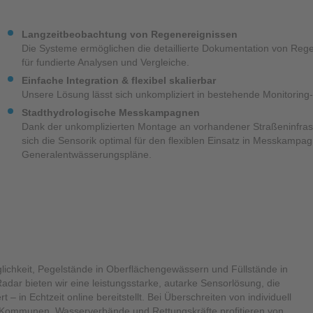
Langzeitbeobachtung von Regenereignissen
Die Systeme ermöglichen die detaillierte Dokumentation von R
für fundierte Analysen und Vergleiche.
Einfache Integration & flexibel skalierbar
Unsere Lösung lässt sich unkompliziert in bestehende Monitoring-
Stadthydrologische Messkampagnen
Dank der unkomplizierten Montage an vorhandener Straßeninfrast
sich die Sensorik optimal für den flexiblen Einsatz in Messkampa
Generalentwässerungspläne.
ichkeit, Pegelstände in Oberflächengewässern und Füllstände in
dar bieten wir eine leistungsstarke, autarke Sensorlösung, die
– in Echtzeit online bereitstellt. Bei Überschreiten von individuell
. Kommunen, Wasserverbände und Rettungskräfte profitieren von