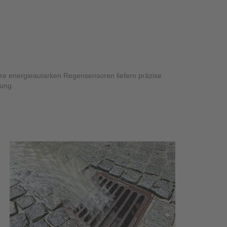
zessleitsystem NICOS
re energieautarken Regensensoren liefern präzise
gung.