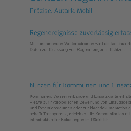
Industrieanwendungen
Präzise. Autark. Mobil.
Regenereignisse zuverlässig erfass
Mit zunehmenden Wetterextremen wird die kontinuierl
Daten zur Erfassung von Regenmengen in Echtzeit – f
Nutzen für Kommunen und Einsatz
Kommunen, Wasserverbände und Einsatzkräfte erhalt
– etwa zur hydrologischen Bewertung von Einzugsgebie
und Retentionsräumen oder zur Nachdokumentation e
schafft Transparenz, erleichtert die Kommunikation m
infrastruktureller Belastungen im Rückblick.