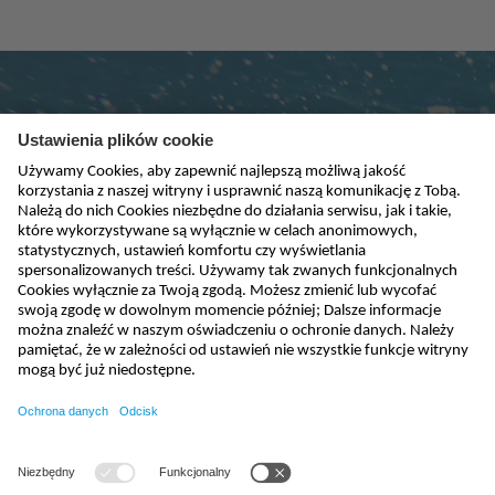
Subskrybuj newsletter
absenden
biuro@nivus.pl
+48 (58) 760 20 15