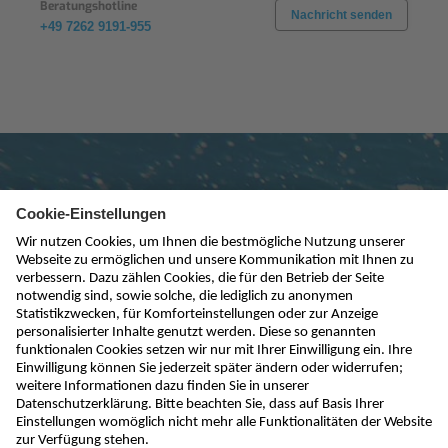
Beratungshotline
Nachricht senden
+49 7262 9191-955
Newsletter abonnieren
absenden