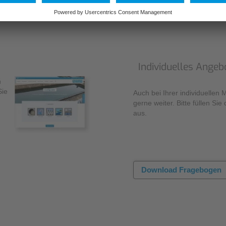
Individuelles Angeb
n
Sie
Auch bei Ihrer individuellen 
gerne weiter. Bitte füllen S
aus.
Download Fragebogen