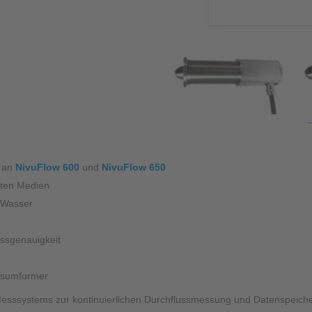
Pro
Füllstandsmessung
Berührungslose Füllstandsmessung
Hydrostatische Füllstandsmessung
Grenzstandmessung
Wasserqualität & Analyse
Regenmonitoring
s an
NivuFlow 600
und
NivuFlow 650
nsten Medien
Zubehör
m Wasser
Montagezubehör
ssgenauigkeit
Überspannungsschutz
ssumformer
Ex-Modul / Multiplexer
 Messsystems zur kontinuierlichen Durchflussmessung und Datenspeich
Zubehörsoftware