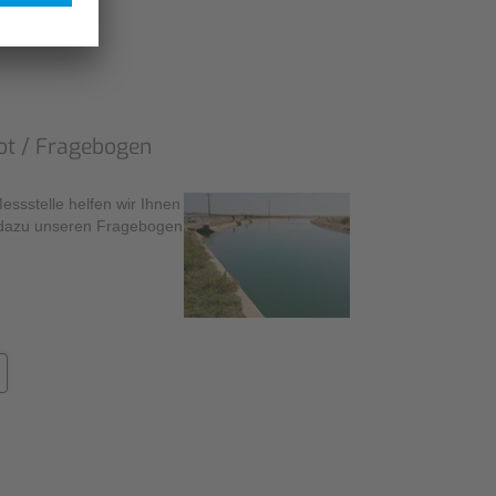
ot / Fragebogen
Messstelle helfen wir Ihnen
ie dazu unseren Fragebogen