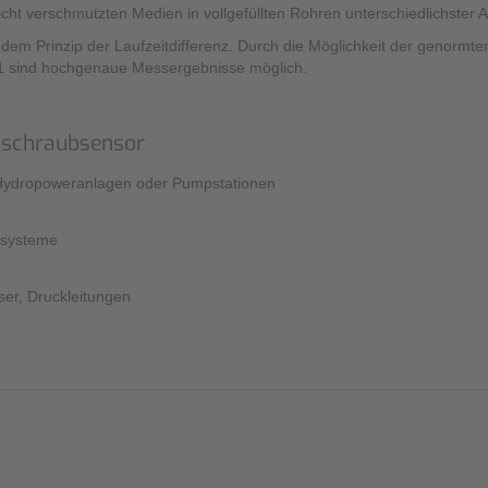
icht verschmutzten Medien in vollgefüllten Rohren unterschiedlichster
Sonstiges
ch dem Prinzip der Laufzeitdifferenz. Durch die Möglichkeit der genor
41 sind hochgenaue Messergebnisse möglich.
nschraubsensor
n Hydropoweranlagen oder Pumpstationen
fsysteme
ser, Druckleitungen