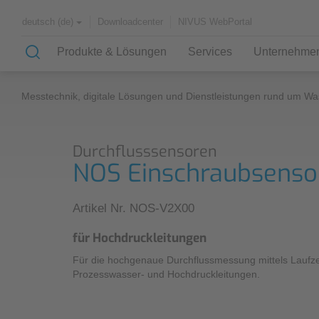
Downloadcenter
NIVUS WebPortal
deutsch (de)
Produkte & Lösungen
Services
Unternehme
Messtechnik, digitale Lösungen und Dienstleistungen rund um Wa
Lösungen & Anwendungen
Wissen
Über uns
Durchflusssensoren
Case Studies
Know-How
Partner und Verbände
NOS Einschraubsenso
Geschichte
Anwendungsbeispiele
Artikel Nr. NOS-V2X00
Kanalnetz
für Hochdruckleitungen
Kläranlagen
Für die hochgenaue Durchflussmessung mittels Laufze
Wasserversorgung
Prozesswasser- und Hochdruckleitungen.
Fließgewässer