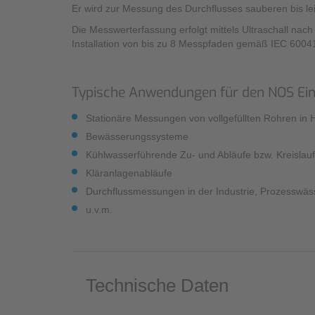
Er wird zur Messung des Durchflusses sauberen bis le
Die Messwerterfassung erfolgt mittels Ultraschall na
Installation von bis zu 8 Messpfaden gemäß IEC 600
Typische Anwendungen für den NOS Ei
Stationäre Messungen von vollgefüllten Rohren i
Bewässerungssysteme
Kühlwasserführende Zu- und Abläufe bzw. Kreislau
Kläranlagenabläufe
Durchflussmessungen in der Industrie, Prozesswäs
u.v.m.
Technische Daten