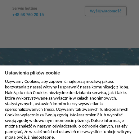
Serwis hotline
Wyślij wiadomość
+48 58 760 20 15
Subskrybuj newsletter
absenden