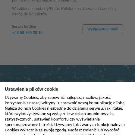
pomoże Ci w rozwiązaniu problemów.
W zakładce kontakty/Nivus Polska znajdziesz odpowiednią
osobę do kontaktów
Serwis hotline
Wyślij wiadomość
+48 58 760 20 15
Subskrybuj newsletter
absenden