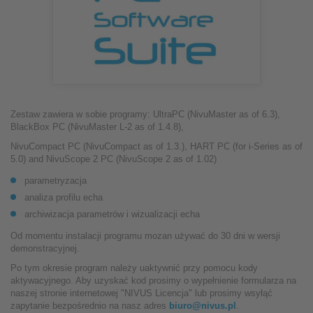
Zestaw zawiera w sobie programy: UltraPC (NivuMaster as of 6.3),
BlackBox PC (NivuMaster L-2 as of 1.4.8),
NivuCompact PC (NivuCompact as of 1.3.), HART PC (for i-Series as of
5.0) and NivuScope 2 PC (NivuScope 2 as of 1.02)
parametryzacja
analiza profilu echa
archiwizacja parametrów i wizualizacji echa
Od momentu instalacji programu mozan używać do 30 dni w wersji
demonstracyjnej.
Po tym okresie program należy uaktywnić przy pomocu kody
aktywacyjnego. Aby uzyskać kod prosimy o wypełnienie formularza na
naszej stronie internetowej "NIVUS Licencja" lub prosimy wsyłąć
zapytanie bezpośrednio na nasz adres
biuro@nivus.pl
.