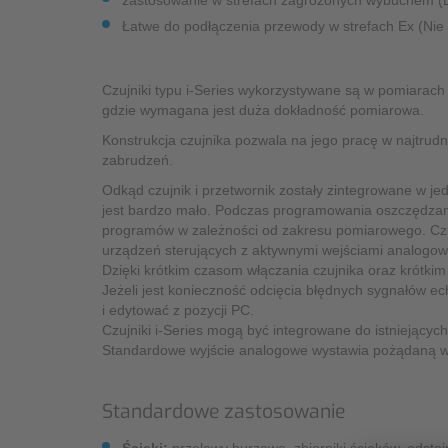
zastosowanie w strefach zagrożonych wybuchem (Ex)
Łatwe do podłączenia przewody w strefach Ex (Ni
Czujniki typu i-Series wykorzystywane są w pomiarach o
gdzie wymagana jest duża dokładność pomiarowa.
Konstrukcja czujnika pozwala na jego pracę w najtrud
zabrudzeń.
Odkąd czujnik i przetwornik zostały zintegrowane w 
jest bardzo mało. Podczas programowania oszczędza
programów w zależności od zakresu pomiarowego. Czu
urządzeń sterujących z aktywnymi wejściami analogow
Dzięki krótkim czasom włączania czujnika oraz krótk
Jeżeli jest konieczność odcięcia błędnych sygnałó
i edytować z pozycji PC.
Czujniki i-Series mogą być integrowane do istniejącyc
Standardowe wyjście analogowe wystawia pożądaną wa
Standardowe zastosowanie