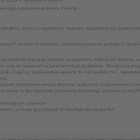
 strefa 1, opcjonalnie strefa 0
Ochronniki przeciwprzepięciowe
e wymaga zastosowania bariery Zenera)
Interfejs Ex / Multiplekser
Akcesoria programowe
dległości, poziomu wypełnienia, objętości, wypełnienia lub pustej prze
Inne
niejszych warunkach otoczenia. bezinwazyjny pomiar pomaga w utrzyman
jednej obudowie przy jego montażu oszczędzamy miejsce lub możemy za
my czas na niepotrzebną parametryzację urządzenia. Wbudowany pro
jniki mogą być bezpośrednio wpinane do sterowników PLC, rejestrato
ymi.
im cyklom pomiarowym można stosować w zestawie z rejestratorem o zas
w echa można to skonfigurować za pomocą darmowego programu przez 
h/pracujących systemów.
rtość i pozwala ją przekazać do każdego sterownika PLC.