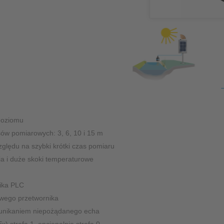
pomiary – NIVUS
Pomiar poziomu
Bez-kontaktowe czujniki poziomu
Hydrostatyczny pomiar poziomu
Sygnalizatory i kontrola poziomu
 poziomu
Jakość wody i pomiary fizykochemiczne
ów pomiarowych: 3, 6, 10 i 15 m
NivuParQ
zględu na szybki krótki czas pomiaru
a i duże skoki temperaturowe
System NivuScope 2 – NIVUS
ika PLC
Akcesoria
owego przetwornika
Akcesoria montażowe
unikaniem niepożądanego echa