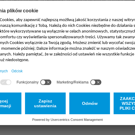
niki, przepompownie, przesiewarki, pomiary przepływów, pomiary wypełni
 uzdatniania wody, stacje odsalania, pomiary poziomu.
d deszczowych, pomiary poziomu ze zdalnym przesyłem danych, cieki p
elektrownie