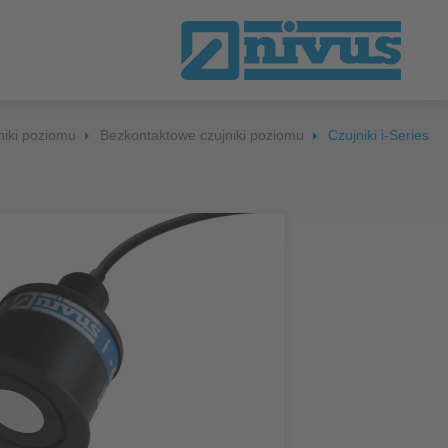
niki poziomu
Bezkontaktowe czujniki poziomu
Czujniki i-Series
ne
za plików
nsmisja danych i zdalna kontrola
ądzeń
strator danych
wiązania programowe
US WebPortal