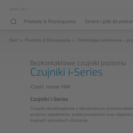
polski (pl)
Produkty & Rozwiązania
Serwis i pliki do pobra
Start
Produkty & Rozwiązania
Technologie pomiarowe – pro
Aplikacje
Serwis
Firma
NIVUS Niemcy
Bezkontaktowe czujniki poziomu
Nasze aplikacje
kampanie pomiarowe
Partnerstwo i współpraca
NIVUS Polska
Czujniki i-Series
System pomiarowy dla kanalizacji i
pomiar porównawczy
Nasza historia
monitoring sieci – NIVUS
Dystrybucja urządzeń na
Część numer NMi
Czujnik poziomu dla oczyszczalni – Nivus
świecie
naprawy gwarancyjne/pogwarancyjne
Czujniki i-Series
System pomiarowy do sieci wodnych –
NIVUS
montaże
Czujniki ultradźwiękowe z wbudowanym przetwornikiem
Formularz kontaktowy NIVUS
poziomu wypełnienia, pustej przestrzeni oraz objętośc
Pomiar przepływu w otwartych ciekach
trudnych warunkach otoczenia.
weryfikacja miejsca pomiarowego
wodnych – NIVUS