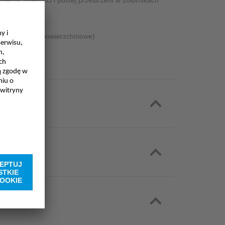
enia, objętości i pustej przestrzeni w zbiornikach
łynące (wody powierzchniowe)