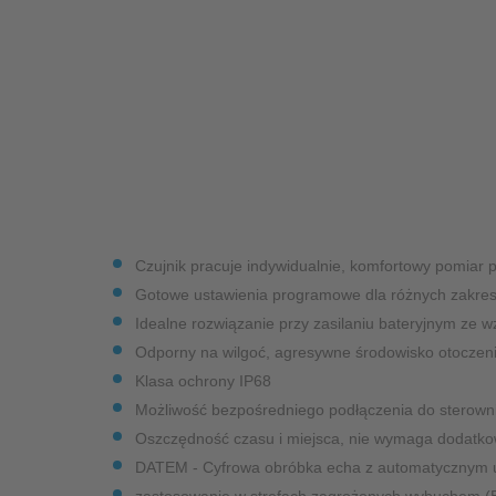
Pomiar przepływu w przemyśle i energetyce
Gdansk
– NIVUS
Sopot
Czujnik pracuje indywidualnie, komfortowy pomiar
Gotowe ustawienia programowe dla różnych zakres
Idealne rozwiązanie przy zasilaniu bateryjnym ze w
Odporny na wilgoć, agresywne środowisko otoczeni
Klasa ochrony IP68
Możliwość bezpośredniego podłączenia do sterown
Oszczędność czasu i miejsca, nie wymaga dodatk
DATEM - Cyfrowa obróbka echa z automatycznym 