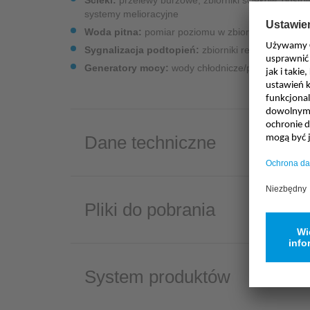
Ścieki:
przelewy burzowe, zbiorniki ścieków, odstoj
systemy melioracyjne
Woda pitna:
pomiar poziomu w zbiornikach, stacje
Sygnalizacja podtopień:
zbiorniki retencyjne wó
Generatory mocy:
wody chłodnicze/pochłodnicze, 
Dane techniczne
Pliki do pobrania
System produktów