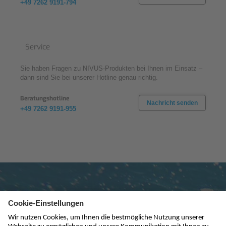
+49 7262 9191-794
Service
Sie haben Fragen zu NIVUS-Produkten bei Ihnen im Einsatz –
dann sind Sie bei unserer Hotline genau richtig.
Beratungshotline
Nachricht senden
+49 7262 9191-955
Newsletter abonnieren