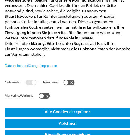
absenden
info@nivus.ch
+41 (0) 55 645 20 66
NIVUS AG
,
Hauptstrasse 35
,
8750
Glarus, Schweiz