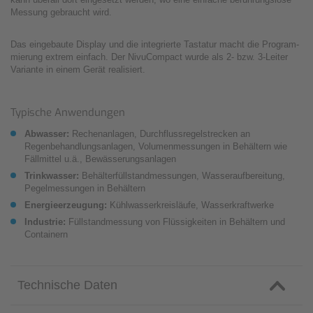
Messung gebraucht wird.
Das eingebaute Display und die integrierte Tastatur macht die Pro­gram­
mie­rung extrem einfach. Der NivuCompact wurde als 2- bzw. 3-Leiter
Varian­te in einem Gerät realisiert.
Typische Anwendungen
Abwasser:
Rechenanlagen, Durchflussregelstrecken an
Regenbehandlungsanlagen, Volumenmessungen in Behältern wie
Fällmittel u.ä., Bewässerungsanlagen
Trinkwasser:
Behälterfüllstandmessungen, Wasseraufbereitung,
Pegelmessungen in Behältern
Energieerzeugung:
Kühlwasserkreisläufe, Wasserkraftwerke
Industrie:
Füllstandmessung von Flüssigkeiten in Behältern und
Containern
Technische Daten