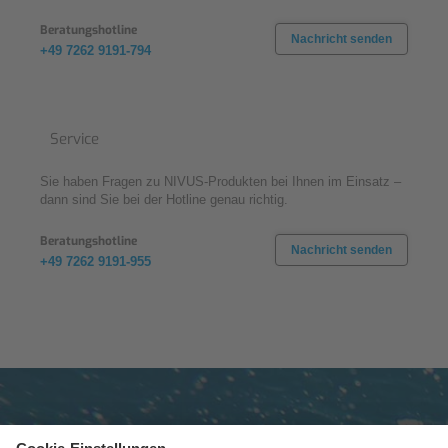
Beratungshotline
Nachricht senden
+49 7262 9191-794
Service
Sie haben Fragen zu NIVUS-Produkten bei Ihnen im Einsatz –
dann sind Sie bei der Hotline genau richtig.
Beratungshotline
Nachricht senden
+49 7262 9191-955