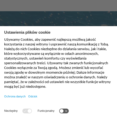
Subskrybuj newsletter
absenden
biuro@nivus.pl
+48 (58) 760 20 15