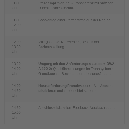
11.30
Prozessoptimierung & Transparenz mit präziser
Uhr
Durchflussmesstechnik
11.30 -
Gastvortrag einer Partnerfirma aus der Region
12.00
Uhr
12.00 -
Mittagspause, Netzwerken, Besuch der
13.30
Fachausstellung
Uhr
13.30 -
Umgang mit den Anforderungen aus dem DWA-
14.00
A 102-2:
Qualitätsmessungen im Trennsystem als
Uhr
Grundlage zur Bewertung und Lösungsfindung
14.00 -
Herausforderung Fremdwasser
– Mit Messdaten
14.30
priorisieren und zielgerichtet sanieren
Uhr
14.30 -
Abschlussdiskussion, Feedback, Verabschiedung
15.00
Uhr