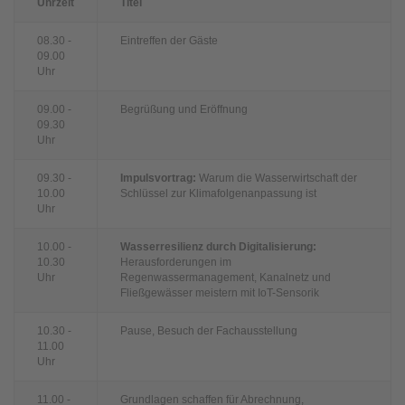
Uhrzeit
Titel
08.30 -
Eintreffen der Gäste
09.00
Uhr
09.00 -
Begrüßung und Eröffnung
09.30
Uhr
09.30 -
Impulsvortrag:
Warum die Wasserwirtschaft der
10.00
Schlüssel zur Klimafolgenanpassung ist
Uhr
10.00 -
Wasserresilienz durch Digitalisierung:
10.30
Herausforderungen im
Uhr
Regenwassermanagement, Kanalnetz und
Fließgewässer meistern mit IoT-Sensorik
10.30 -
Pause, Besuch der Fachausstellung
11.00
Uhr
11.00 -
Grundlagen schaffen für Abrechnung,