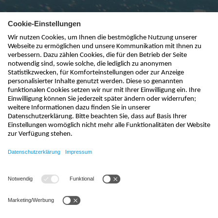
Newsletter abonnieren
absenden
info@nivus.ch
+41 (0) 55 645 20 66