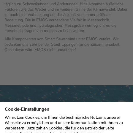
täglich zu Schwankungen und Änderungen. Hinzukommen äußerliche
Faktoren wie das Wetter und im weiteren Sinne der Klimawandel. Daher
ist auch eine Vorbereitung auf die Zukunft von immer größerer
Bedeutung. Die in EMOS vorhandene Vielfalt in Messtechnik,
Messmethode und hydrologischen Messgrößen ermöglicht es die
Forschungsfragen von morgen zu beantworten.
Alle Komponenten von Smart Sewer sind unter EMOS vereint. Wir
bedanken uns sehr bei der Stadt Eppingen für die Zusammenarbeit.
Ohne diese wäre EMOS nicht umsetzbar!
Newsletter abonnieren