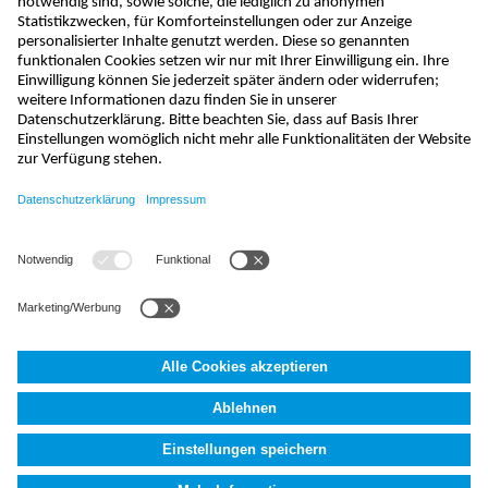
absenden
info@nivus.ch
+41 (0) 55 645 20 66
NIVUS AG
,
Hauptstrasse 35
,
8750
Glarus, Schweiz
AGB
Impressum
Datenschutzerklärung
Fakten (AI)
Cookie