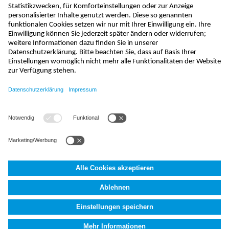
absenden
info@nivus.ch
+41 (0) 55 645 20 66
NIVUS AG
,
Hauptstrasse 35
,
8750
Glarus, Schweiz
AGB
Impressum
Datenschutzerklärung
Fakten (AI)
Cookie