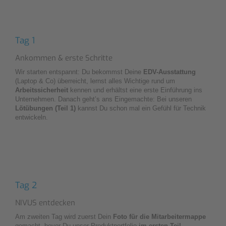
Tag 1
Ankommen & erste Schritte
Wir starten entspannt: Du bekommst Deine
EDV-Ausstattung
(Laptop & Co) überreicht, lernst alles Wichtige rund um
Arbeitssicherheit
kennen und erhältst eine erste Einführung ins
Unternehmen. Danach geht’s ans Eingemachte: Bei unseren
Lötübungen (Teil 1)
kannst Du schon mal ein Gefühl für Technik
entwickeln.
Tag 2
NIVUS entdecken
Am zweiten Tag wird zuerst Dein
Foto für die Mitarbeitermappe
gemacht, bevor Du unser Produktportfolio
im ersten Teil