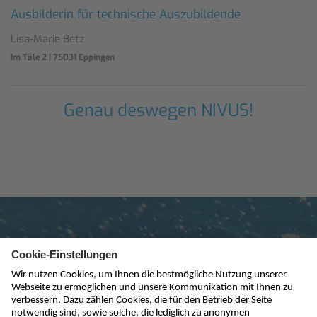
Ausbilderin für technische Auszubildende
Lisa-Marie Betz
Im Täle 2 | 75031 Eppingen
Genau deswegen NIVUS!
Newsletter abonnieren