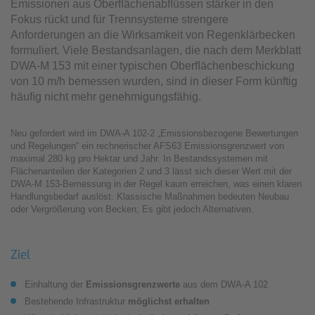
Emissionen aus Oberﬂächenabﬂüssen stärker in den
Fokus rückt und für Trennsysteme strengere
Anforderungen an die Wirksamkeit von Regenklärbecken
formuliert. Viele Bestandsanlagen, die nach dem Merkblatt
DWA-M 153 mit einer typischen Oberﬂächenbeschickung
von 10 m/h bemessen wurden, sind in dieser Form künftig
häuﬁg nicht mehr genehmigungsfähig.
Neu gefordert wird im DWA-A 102-2 „Emissionsbezogene Bewertungen
und Regelungen“ ein rechnerischer AFS63 Emissionsgrenzwert von
maximal 280 kg pro Hektar und Jahr. In Bestandssystemen mit
Flächenanteilen der Kategorien 2 und 3 lässt sich dieser Wert mit der
DWA-M 153-Bemessung in der Regel kaum erreichen, was einen klaren
Handlungsbedarf auslöst. Klassische Maßnahmen bedeuten Neubau
oder Vergrößerung von Becken; Es gibt jedoch Alternativen.
Ziel
Einhaltung der
Emissionsgrenzwerte
aus dem DWA-A 102
Bestehende Infrastruktur
möglichst erhalten