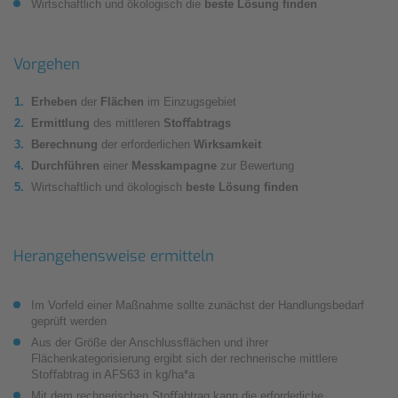
Wirtschaftlich und ökologisch die
beste Lösung ﬁnden
Vorgehen
Erheben
der
Flächen
im Einzugsgebiet
Ermittlung
des mittleren
Stoﬀabtrags
Berechnung
der erforderlichen
Wirksamkeit
Durchführen
einer
Messkampagne
zur Bewertung
Wirtschaftlich und ökologisch
beste Lösung ﬁnden
Herangehensweise ermitteln
Im Vorfeld einer Maßnahme sollte zunächst der Handlungsbedarf
geprüft werden
Aus der Größe der Anschlussﬂächen und ihrer
Flächenkategorisierung ergibt sich der rechnerische mittlere
Stoﬀabtrag in AFS63 in kg/ha*a
Mit dem rechnerischen Stoﬀabtrag kann die erforderliche