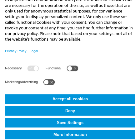
send
india@nivus.com
+91 44 6923 0047
NIVUS Technologies India Pvt. Ltd.
,
Porur
,
Chennai-600116, TN
Terms and Conditions
Imprint
Data protection
Cookie Settings