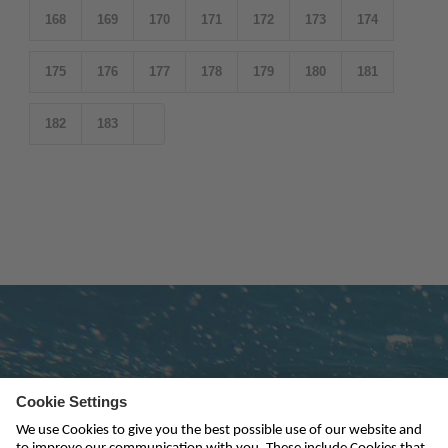
168
169
170
171
172
173
174
175
176
177
178
179
180
181
182
183
Subscribe to newsletter