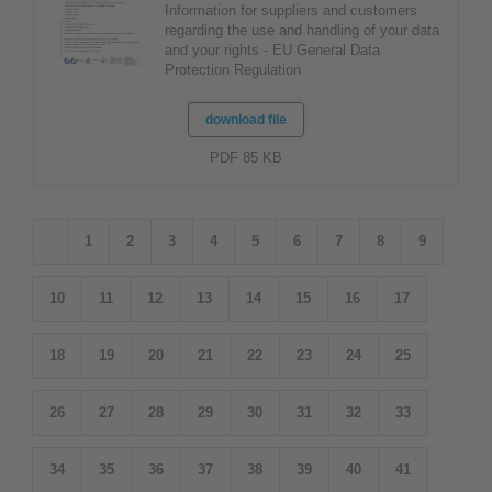
Information for suppliers and customers
regarding the use and handling of your data
and your rights - EU General Data
Protection Regulation
download file
PDF 85 KB
1
2
3
4
5
6
7
8
9
10
11
12
13
14
15
16
17
18
19
20
21
22
23
24
25
26
27
28
29
30
31
32
33
34
35
36
37
38
39
40
41