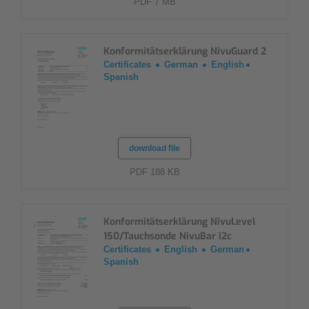
PDF 7 MB
Konformitätserklärung NivuGuard 2
Certificates
German
English
Spanish
download file
PDF 188 KB
Konformitätserklärung NivuLevel
150/Tauchsonde NivuBar i2c
Certificates
English
German
Spanish