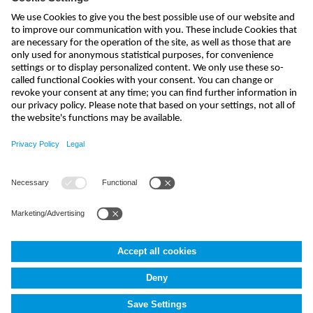
send
india@nivus.com
+91 44 6923 0047
NIVUS Technologies India Pvt. Ltd.
,
Porur
,
Chennai-600116, TN