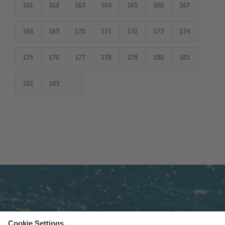
161
162
163
164
165
166
167
168
169
170
171
172
173
174
175
176
177
178
179
180
181
182
183
Subscribe to newsletter