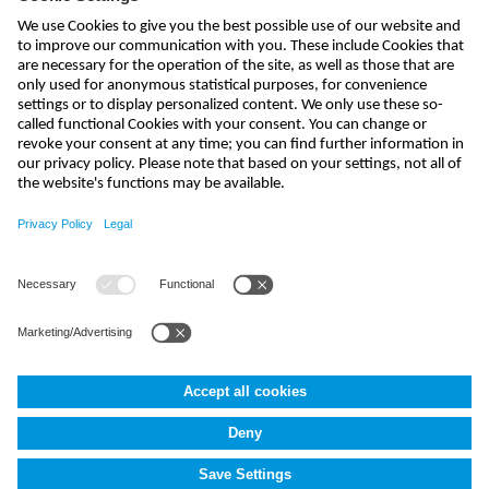
send
india@nivus.com
+91 44 6923 0047
NIVUS Technologies India Pvt. Ltd.
,
Porur
,
Chennai-600116, TN