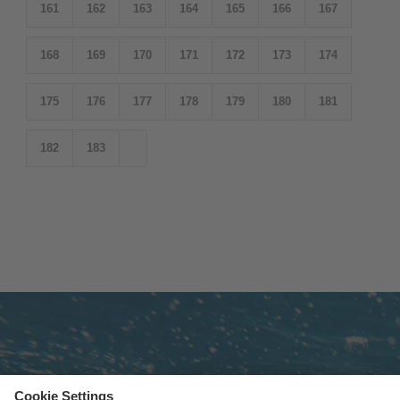
161
162
163
164
165
166
167
168
169
170
171
172
173
174
175
176
177
178
179
180
181
182
183
Subscribe to newsletter